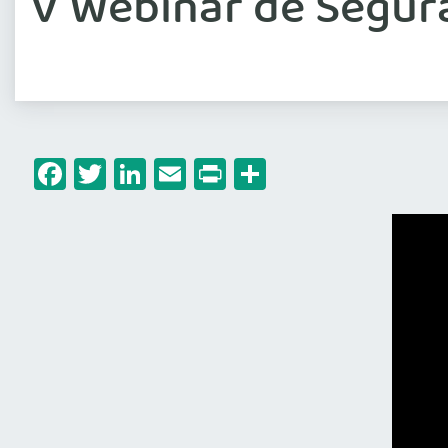
V Webinar de Segur
Facebook
Twitter
LinkedIn
Email
Print
Share