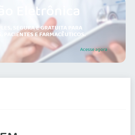
ão Eletrônica
LES, SEGURA E GRATUITA PARA
, PACIENTES E FARMACÊUTICOS.
Acesse
agora