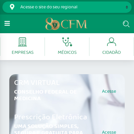
EMPRESAS
MÉDICOS
CIDADÃO
CRM VIRTUAL
CONSELHO FEDERAL DE
Acesse
MEDICINA
Prescrição Eletrônica
UMA SOLUÇÃO SIMPLES,
SEGURA E GRATUITA PARA
Acesse