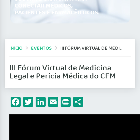
CONECTAR MÉDICOS,
PACIENTES E FARMACÊUTICOS.
INÍCIO
EVENTOS
III FÓRUM VIRTUAL DE MEDICINA LEGAL E PERÍCIA MÉDICA DO CFM
III Fórum Virtual de Medicina
Legal e Perícia Médica do CFM
Facebook
Twitter
LinkedIn
Email
Print
Share