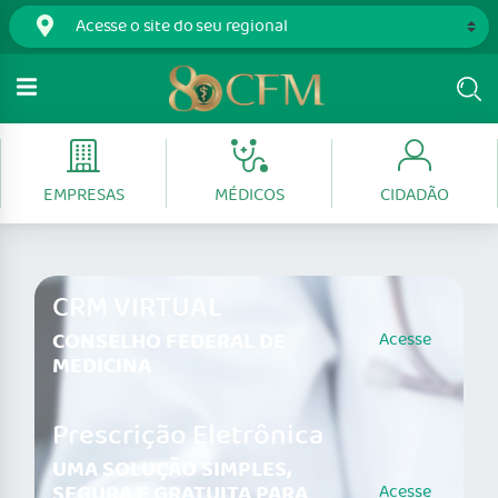
EMPRESAS
MÉDICOS
CIDADÃO
CRM VIRTUAL
CONSELHO FEDERAL DE
Acesse
MEDICINA
Prescrição Eletrônica
UMA SOLUÇÃO SIMPLES,
SEGURA E GRATUITA PARA
Acesse