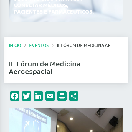
CONECTAR MÉDICOS,
PACIENTES E FARMACÊUTICOS.
INÍCIO
EVENTOS
III FÓRUM DE MEDICINA AEROESPACIAL
III Fórum de Medicina
Aeroespacial
Facebook
Twitter
LinkedIn
Email
Print
Share