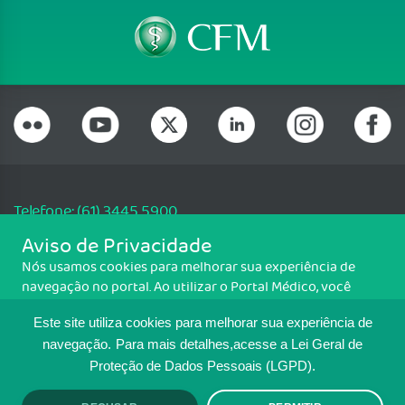
Telefone: (61) 3445 5900
Email: cfm@portalmedico.org.br
Aviso de Privacidade
SGAS 616, Conjunto D, Lote 115, L2 Sul, Brasília/DF - CEP: 70200-760 -
Nós usamos cookies para melhorar sua experiência de
CNPJ: 33.583.550/0001-30
navegação no portal. Ao utilizar o Portal Médico, você
Copyright CFM. Todos os direitos reservados.
concorda com a política de monitoramento de cookies.
Este site utiliza cookies para melhorar sua experiência de
Para ter mais informações sobre como isso é feito, acesse
MAPA DO SITE
Política de cookies
. Se você concorda, clique em ACEITO.
navegação.
Para mais detalhes,acesse a Lei Geral de
Proteção de Dados Pessoais (LGPD).
TRANSPARÊNCIA E PRESTAÇÃO DE