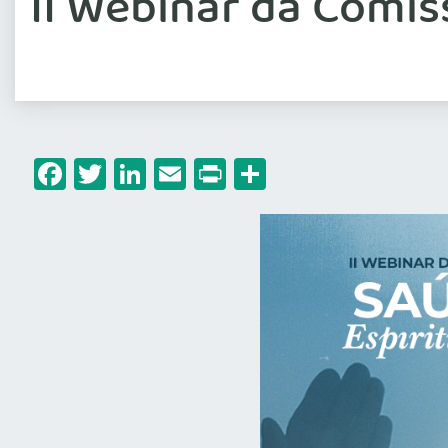
II Webinar da Comis
Facebook
Twitter
LinkedIn
Email
Print
Share