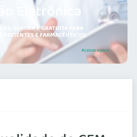
ão Eletrônica
LES, SEGURA E GRATUITA PARA
, PACIENTES E FARMACÊUTICOS.
Acesse
agora