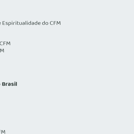
 Espiritualidade do CFM
o CFM
FM
 Brasil
CFM