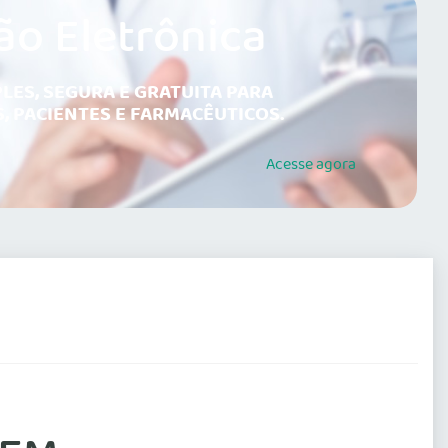
ão Eletrônica
LES, SEGURA E GRATUITA PARA
, PACIENTES E FARMACÊUTICOS.
Acesse
agora