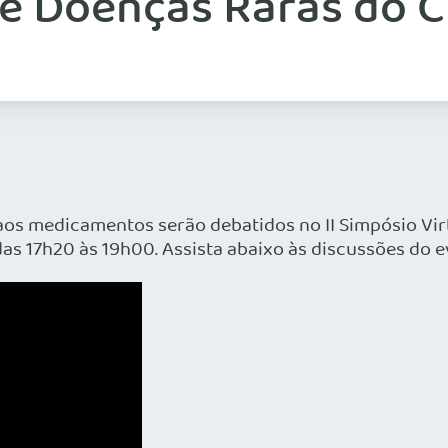
 de Doenças Raras do 
aos medicamentos serão debatidos no II Simpósio Vi
das 17h20 às 19h00. Assista abaixo às discussões do e