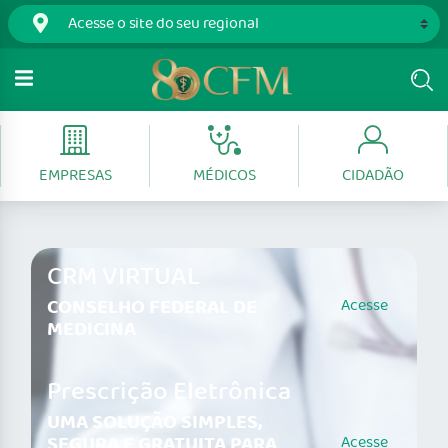
EMPRESAS
MÉDICOS
CIDADÃO
CRM VIRTUAL
CONSELHO FEDERAL DE
Acesse
MEDICINA
Prescrição Eletrônica
UMA SOLUÇÃO SIMPLES,
SEGURA E GRATUITA PARA
Acesse