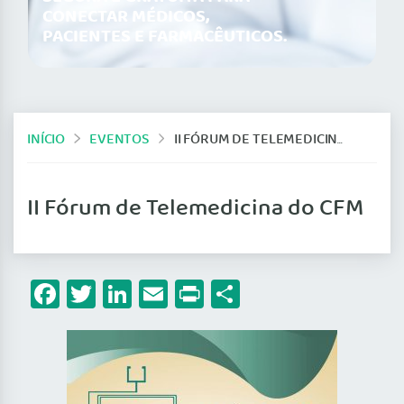
CONECTAR MÉDICOS,
PACIENTES E FARMACÊUTICOS.
INÍCIO
EVENTOS
II FÓRUM DE TELEMEDICINA DO CFM
II Fórum de Telemedicina do CFM
Facebook
Twitter
LinkedIn
Email
Print
Share