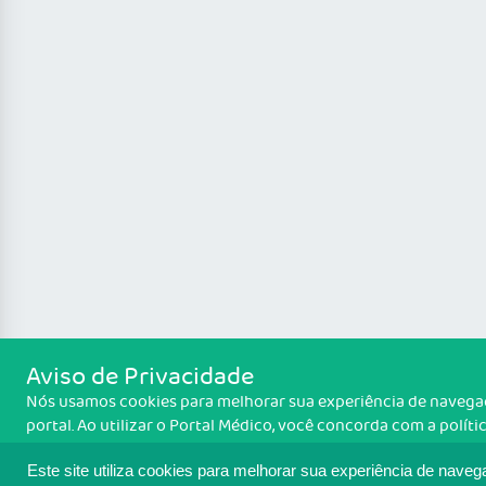
Aviso de Privacidade
Nós usamos cookies para melhorar sua experiência de naveg
portal. Ao utilizar o Portal Médico, você concorda com a políti
monitoramento de cookies. Para ter mais informações sobre 
Política de cookies
é feito, acesse
. Se você concorda, clique e
Este site utiliza cookies para melhorar sua experiência de naveg