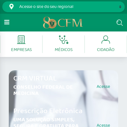
EMPRESAS
MÉDICOS
CIDADÃO
CRM VIRTUAL
CONSELHO FEDERAL DE
Acesse
MEDICINA
Prescrição Eletrônica
UMA SOLUÇÃO SIMPLES,
SEGURA E GRATUITA PARA
Acesse