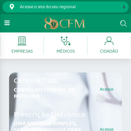
EMPRESAS
MÉDICOS
CIDADÃO
CRM VIRTUAL
CONSELHO FEDERAL DE
Acesse
MEDICINA
Prescrição Eletrônica
UMA SOLUÇÃO SIMPLES,
SEGURA E GRATUITA PARA
Acesse