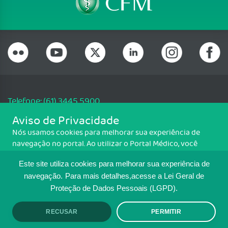
Telefone: (61) 3445 5900
Email: cfm@portalmedico.org.br
Aviso de Privacidade
SGAS 616, Conjunto D, Lote 115, L2 Sul, Brasília/DF - CEP: 70200-760 -
Nós usamos cookies para melhorar sua experiência de
CNPJ: 33.583.550/0001-30
navegação no portal. Ao utilizar o Portal Médico, você
Copyright CFM. Todos os direitos reservados.
concorda com a política de monitoramento de cookies.
Este site utiliza cookies para melhorar sua experiência de
Para ter mais informações sobre como isso é feito, acesse
MAPA DO SITE
Política de cookies
. Se você concorda, clique em ACEITO.
navegação.
Para mais detalhes,acesse a Lei Geral de
Proteção de Dados Pessoais (LGPD).
TRANSPARÊNCIA E PRESTAÇÃO DE
CONTAS
RECUSAR
PERMITIR
ACEITO