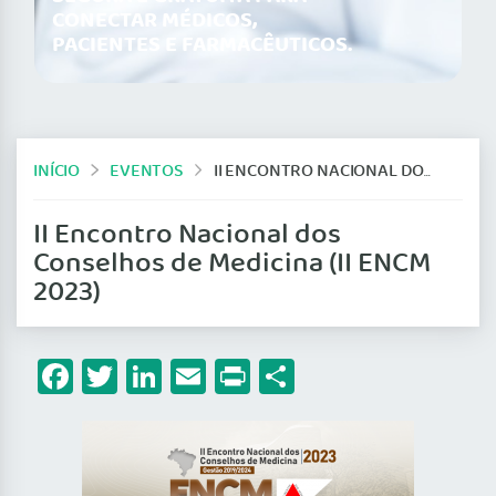
CONECTAR MÉDICOS,
PACIENTES E FARMACÊUTICOS.
INÍCIO
EVENTOS
II ENCONTRO NACIONAL DOS CONSELHOS DE MEDICINA (II ENCM 2023)
II Encontro Nacional dos
Conselhos de Medicina (II ENCM
2023)
Facebook
Twitter
LinkedIn
Email
Print
Share