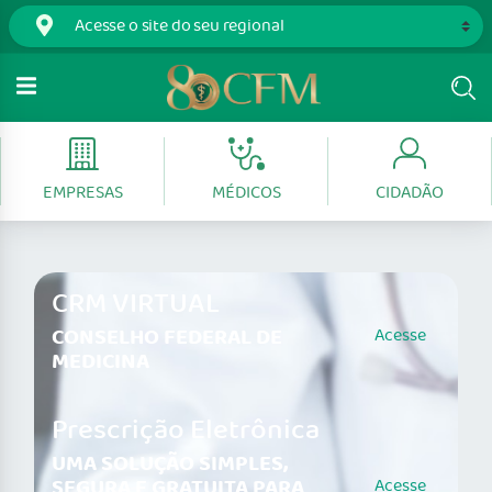
EMPRESAS
MÉDICOS
CIDADÃO
CRM VIRTUAL
CONSELHO FEDERAL DE
Acesse
MEDICINA
Prescrição Eletrônica
UMA SOLUÇÃO SIMPLES,
SEGURA E GRATUITA PARA
Acesse