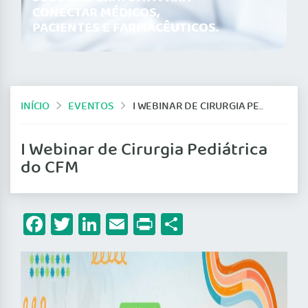
CONECTAR MÉDICOS,
PACIENTES E FARMACÊUTICOS.
INÍCIO
EVENTOS
I WEBINAR DE CIRURGIA PEDIÁTRICA DO CFM
I Webinar de Cirurgia Pediátrica
do CFM
Facebook
Twitter
LinkedIn
Email
Print
Share