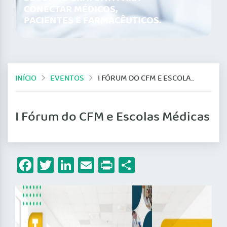
CONECTAR MÉDICOS,
PACIENTES E FARMACÊUTICOS.
INÍCIO
EVENTOS
I FÓRUM DO CFM E ESCOLAS MÉDICAS
I Fórum do CFM e Escolas Médicas
Facebook
Twitter
LinkedIn
Email
Print
Share