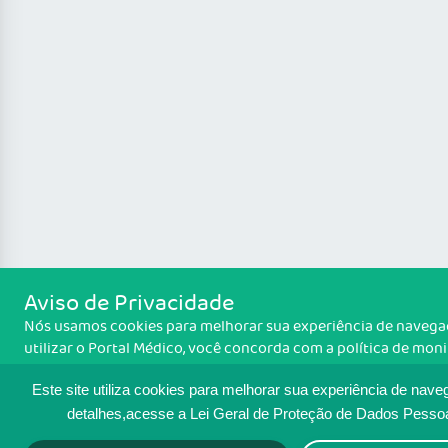
Aviso de Privacidade
Nós usamos cookies para melhorar sua experiência de navegaç
utilizar o Portal Médico, você concorda com a política de mo
cookies. Para ter mais informações sobre como isso é feito, a
cookies
. Se você concorda, clique em ACEITO.
Este site utiliza cookies para melhorar sua experiência de nave
detalhes,acesse a Lei Geral de Proteção de Dados Pesso