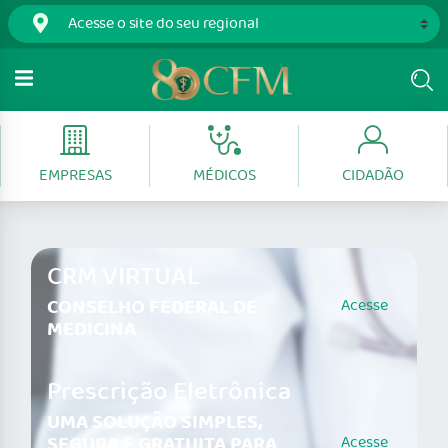
EMPRESAS
MÉDICOS
CIDADÃO
CRM VIRTUAL
CONSELHO FEDERAL DE
Acesse
MEDICINA
Prescrição Eletrônica
UMA SOLUÇÃO SIMPLES,
SEGURA E GRATUITA PARA
Acesse