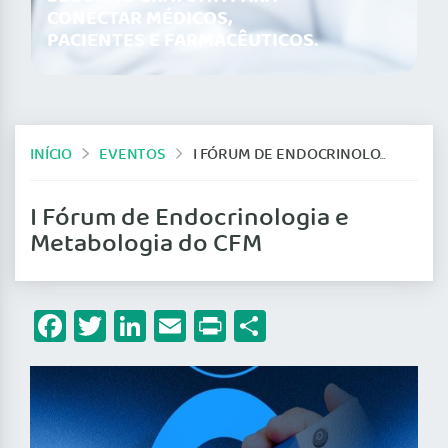
CONECTAR MÉDICOS,
PACIENTES E FARMACÊUTICOS.
INÍCIO
EVENTOS
I FÓRUM DE ENDOCRINOLOGIA E METABOLOGIA DO CFM
I Fórum de Endocrinologia e
Metabologia do CFM
Facebook
Twitter
LinkedIn
Email
Print
Share