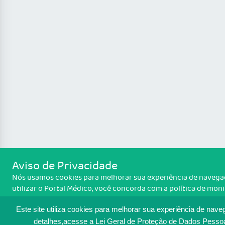
Aviso de Privacidade
Nós usamos cookies para melhorar sua experiência de navegaç
utilizar o Portal Médico, você concorda com a política de mo
cookies. Para ter mais informações sobre como isso é feito, a
cookies
. Se você concorda, clique em ACEITO.
Este site utiliza cookies para melhorar sua experiência de nave
detalhes,acesse a Lei Geral de Proteção de Dados Pesso