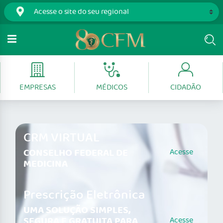
EMPRESAS
MÉDICOS
CIDADÃO
CRM VIRTUAL
CONSELHO FEDERAL DE
Acesse
MEDICINA
Prescrição Eletrônica
UMA SOLUÇÃO SIMPLES,
SEGURA E GRATUITA PARA
Acesse