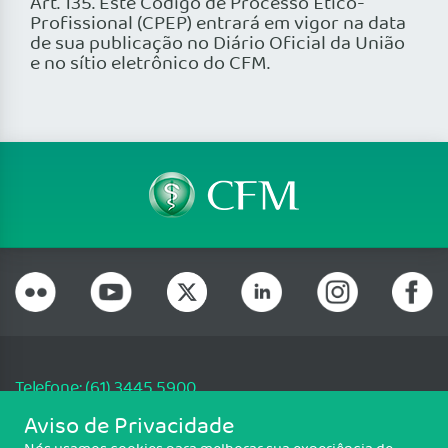
Art. 135. Este Código de Processo Ético-
Profissional (CPEP) entrará em vigor na data
de sua publicação no Diário Oficial da União
e no sítio eletrônico do CFM.
Telefone: (61) 3445 5900
Email: cfm@portalmedico.org.br
Aviso de Privacidade
SGAS 616, Conjunto D, Lote 115, L2 Sul, Brasília/DF - CEP: 70200-760 -