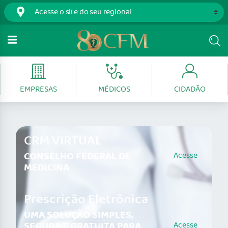
EMPRESAS
MÉDICOS
CIDADÃO
CRM VIRTUAL
CONSELHO FEDERAL DE
Acesse
MEDICINA
Prescrição Eletrônica
UMA SOLUÇÃO SIMPLES,
SEGURA E GRATUITA PARA
Acesse