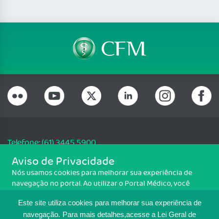
Telefone: (61) 3445 5900
Email: cfm@portalmedico.org.br
Aviso de Privacidade
SGAS 616, Conjunto D, Lote 115, L2 Sul, Brasília/DF - CEP: 70200-760 -
Nós usamos cookies para melhorar sua experiência de
CNPJ: 33.583.550/0001-30
navegação no portal. Ao utilizar o Portal Médico, você
Copyright CFM. Todos os direitos reservados.
concorda com a política de monitoramento de cookies.
Este site utiliza cookies para melhorar sua experiência de
Para ter mais informações sobre como isso é feito, acesse
MAPA DO SITE
Política de cookies
. Se você concorda, clique em ACEITO.
navegação.
Para mais detalhes,acesse a Lei Geral de