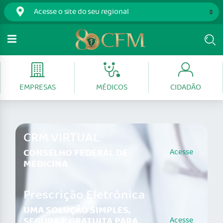
EMPRESAS
MÉDICOS
CIDADÃO
CRM VIRTUAL
CONSELHO FEDERAL DE
Acesse
MEDICINA
Prescrição Eletrônica
UMA SOLUÇÃO SIMPLES,
SEGURA E GRATUITA PARA
Acesse