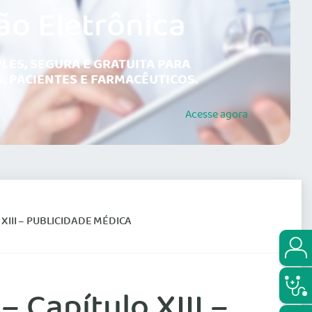
ão Eletrônica
LES, SEGURA E GRATUITA PARA
, PACIENTES E FARMACÊUTICOS.
Acesse
agora
 XIII – PUBLICIDADE MÉDICA
– Capítulo XIII –