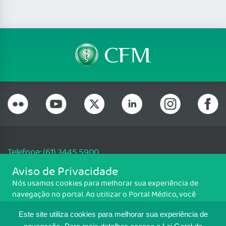
Telefone: (61) 3445 5900
Email: cfm@portalmedico.org.br
Aviso de Privacidade
SGAS 616, Conjunto D, Lote 115, L2 Sul, Brasília/DF - CEP: 70200-760 -
Nós usamos cookies para melhorar sua experiência de
CNPJ: 33.583.550/0001-30
navegação no portal. Ao utilizar o Portal Médico, você
Copyright CFM. Todos os direitos reservados.
concorda com a política de monitoramento de cookies.
Este site utiliza cookies para melhorar sua experiência de
Para ter mais informações sobre como isso é feito, acesse