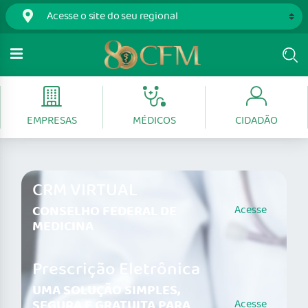
EMPRESAS
MÉDICOS
CIDADÃO
CRM VIRTUAL
CONSELHO FEDERAL DE
Acesse
MEDICINA
Prescrição Eletrônica
UMA SOLUÇÃO SIMPLES,
SEGURA E GRATUITA PARA
Acesse