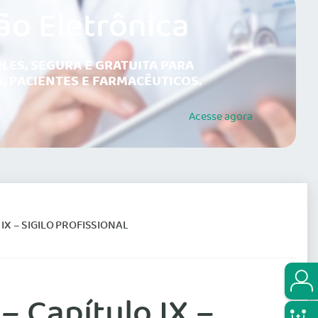
ão Eletrônica
LES, SEGURA E GRATUITA PARA
, PACIENTES E FARMACÊUTICOS.
Acesse
agora
 IX – SIGILO PROFISSIONAL
– Capítulo IX –