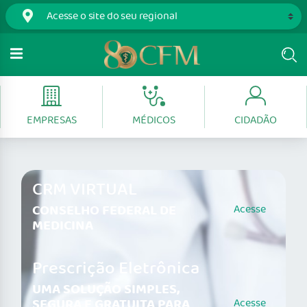
EMPRESAS
MÉDICOS
CIDADÃO
CRM VIRTUAL
CONSELHO FEDERAL DE
Acesse
MEDICINA
Prescrição Eletrônica
UMA SOLUÇÃO SIMPLES,
SEGURA E GRATUITA PARA
Acesse