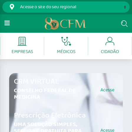
EMPRESAS
MÉDICOS
CIDADÃO
CRM VIRTUAL
CONSELHO FEDERAL DE
Acesse
MEDICINA
Prescrição Eletrônica
UMA SOLUÇÃO SIMPLES,
SEGURA E GRATUITA PARA
Acesse