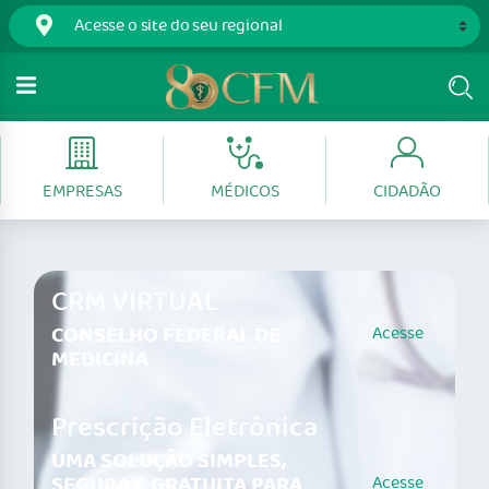
EMPRESAS
MÉDICOS
CIDADÃO
CRM VIRTUAL
CONSELHO FEDERAL DE
Acesse
MEDICINA
Prescrição Eletrônica
UMA SOLUÇÃO SIMPLES,
SEGURA E GRATUITA PARA
Acesse