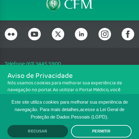
Telefone: (61) 3445 5900
Email: cfm@portalmedico.org.br
Aviso de Privacidade
SGAS 616, Conjunto D, Lote 115, L2 Sul, Brasília/DF - CEP: 70200-760 -
Nós usamos cookies para melhorar sua experiência de
CNPJ: 33.583.550/0001-30
navegação no portal. Ao utilizar o Portal Médico, você
Copyright CFM. Todos os direitos reservados.
concorda com a política de monitoramento de cookies.
Este site utiliza cookies para melhorar sua experiência de
Para ter mais informações sobre como isso é feito, acesse
MAPA DO SITE
Política de cookies
. Se você concorda, clique em ACEITO.
navegação.
Para mais detalhes,acesse a Lei Geral de
Proteção de Dados Pessoais (LGPD).
TRANSPARÊNCIA E PRESTAÇÃO DE
CONTAS
RECUSAR
PERMITIR
ACEITO