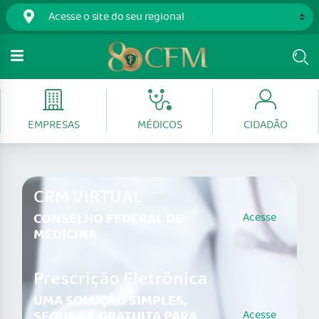
EMPRESAS
MÉDICOS
CIDADÃO
CRM VIRTUAL
CONSELHO FEDERAL DE
Acesse
MEDICINA
Prescrição Eletrônica
UMA SOLUÇÃO SIMPLES,
SEGURA E GRATUITA PARA
Acesse