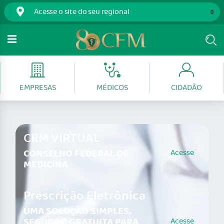
EMPRESAS
MÉDICOS
CIDADÃO
CRM VIRTUAL
CONSELHO FEDERAL DE
Acesse
MEDICINA
Prescrição Eletrônica
UMA SOLUÇÃO SIMPLES,
SEGURA E GRATUITA PARA
Acesse