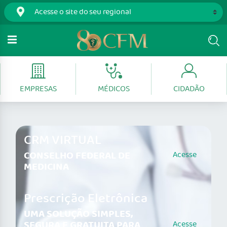
EMPRESAS
MÉDICOS
CIDADÃO
CRM VIRTUAL
CONSELHO FEDERAL DE
Acesse
MEDICINA
Prescrição Eletrônica
UMA SOLUÇÃO SIMPLES,
SEGURA E GRATUITA PARA
Acesse