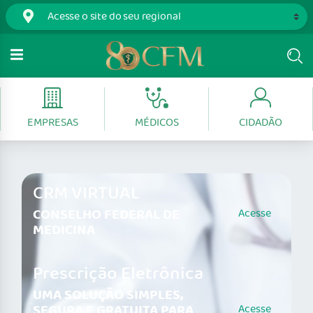
EMPRESAS
MÉDICOS
CIDADÃO
CRM VIRTUAL
CONSELHO FEDERAL DE
Acesse
MEDICINA
Prescrição Eletrônica
UMA SOLUÇÃO SIMPLES,
SEGURA E GRATUITA PARA
Acesse