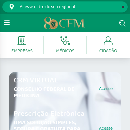
EMPRESAS
MÉDICOS
CIDADÃO
CRM VIRTUAL
CONSELHO FEDERAL DE
Acesse
MEDICINA
Prescrição Eletrônica
UMA SOLUÇÃO SIMPLES,
SEGURA E GRATUITA PARA
Acesse