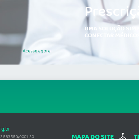
Prescriç
UMA SOLUÇÃO SIMP
CONECTAR MÉDICOS
Acesse
agora
rg.br
MAPA DO SITE
T
: 33.583.550/0001-30