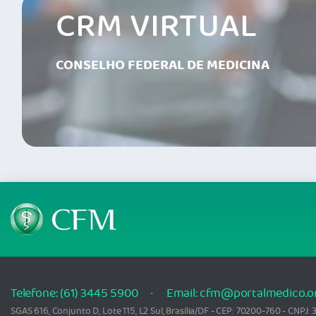
CRM VIRTUAL
CONSELHO FEDERAL DE MEDICINA
Telefone: (61) 3445 5900
Email: cfm@portalmedico.o
SGAS 616, Conjunto D, Lote 115, L2 Sul, Brasília/DF - CEP: 70200-760 - CNPJ