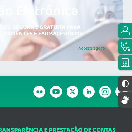
ão Eletrônica
LES, SEGURA E GRATUITA PARA
, PACIENTES E FARMACÊUTICOS.
Acesse
agora
RANSPARÊNCIA E PRESTAÇÃO DE CONTAS