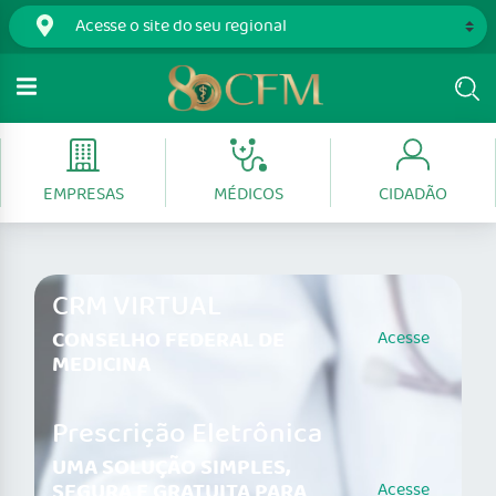
EMPRESAS
MÉDICOS
CIDADÃO
CRM VIRTUAL
CONSELHO FEDERAL DE
Acesse
MEDICINA
Prescrição Eletrônica
UMA SOLUÇÃO SIMPLES,
SEGURA E GRATUITA PARA
Acesse