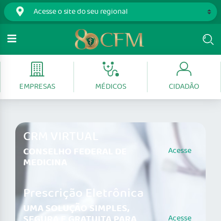
EMPRESAS
MÉDICOS
CIDADÃO
CRM VIRTUAL
CONSELHO FEDERAL DE
Acesse
MEDICINA
Prescrição Eletrônica
UMA SOLUÇÃO SIMPLES,
SEGURA E GRATUITA PARA
Acesse