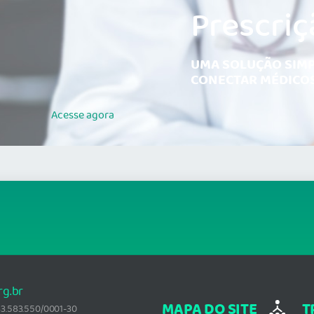
Prescriç
UMA SOLUÇÃO SIMP
CONECTAR MÉDICOS
Acesse
agora
rg.br
MAPA DO SITE
T
: 33.583.550/0001-30