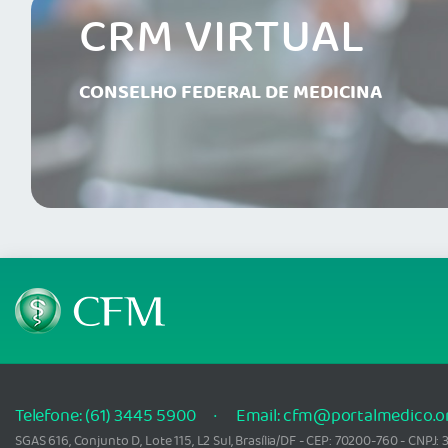
CRM VIRTUAL
CONSELHO FEDERAL DE MEDICINA
Telefone: (61) 3445 5900
Email: cfm@portalmedico.o
SGAS 616, Conjunto D, Lote 115, L2 Sul, Brasília/DF - CEP: 70200-760 - CNPJ