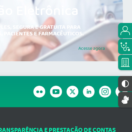
ão Eletrônica
LES, SEGURA E GRATUITA PARA
, PACIENTES E FARMACÊUTICOS.
Acesse
agora
RANSPARÊNCIA E PRESTAÇÃO DE CONTAS