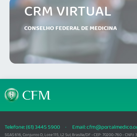
CRM VIRTUAL
CONSELHO FEDERAL DE MEDICINA
Telefone: (61) 3445 5900
Email: cfm@portalmedico.o
SGAS 616, Conjunto D, Lote 115, L2 Sul, Brasília/DF - CEP: 70200-760 - CNPJ