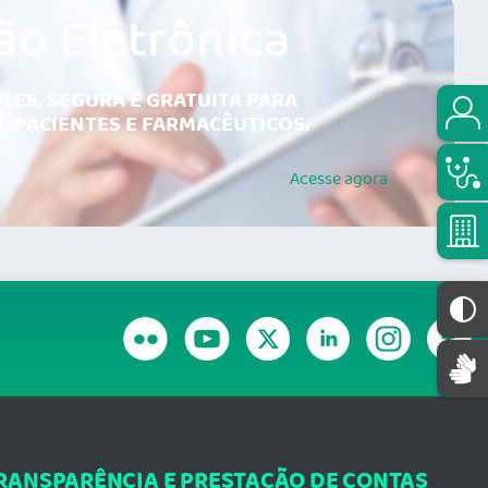
ão Eletrônica
LES, SEGURA E GRATUITA PARA
, PACIENTES E FARMACÊUTICOS.
Acesse
agora
RANSPARÊNCIA E PRESTAÇÃO DE CONTAS