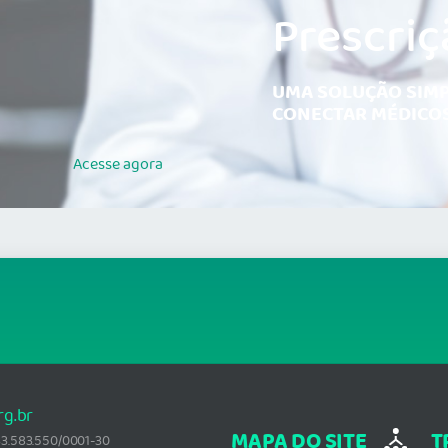
Prescriç
UMA SOLUÇÃO SIMP
CONECTAR MÉDICOS
Acesse
agora
rg.br
MAPA DO SITE
T
: 33.583.550/0001-30