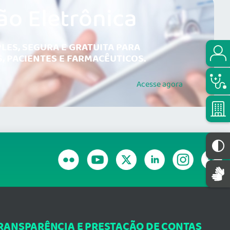
ão Eletrônica
LES, SEGURA E GRATUITA PARA
, PACIENTES E FARMACÊUTICOS.
Acesse
agora
RANSPARÊNCIA E PRESTAÇÃO DE CONTAS