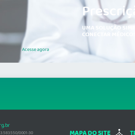
Prescriç
UMA SOLUÇÃO SIMP
CONECTAR MÉDICOS
Acesse
agora
rg.br
MAPA DO SITE
T
: 33.583.550/0001-30