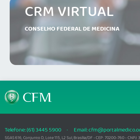
CRM VIRTUAL
CONSELHO FEDERAL DE MEDICINA
Telefone: (61) 3445 5900
Email: cfm@portalmedico.o
SGAS 616, Conjunto D, Lote 115, L2 Sul, Brasília/DF - CEP: 70200-760 - CNPJ