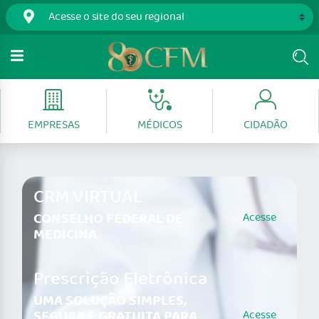
EMPRESAS
MÉDICOS
CIDADÃO
CRM VIRTUAL
CONSELHO FEDERAL DE
Acesse
MEDICINA
Prescrição Eletrônica
UMA SOLUÇÃO SIMPLES,
SEGURA E GRATUITA PARA
Acesse