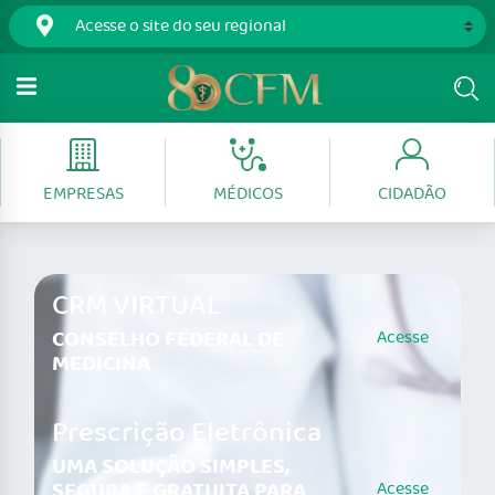
EMPRESAS
MÉDICOS
CIDADÃO
CRM VIRTUAL
CONSELHO FEDERAL DE
Acesse
MEDICINA
Prescrição Eletrônica
UMA SOLUÇÃO SIMPLES,
SEGURA E GRATUITA PARA
Acesse