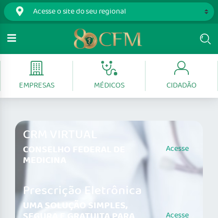
EMPRESAS
MÉDICOS
CIDADÃO
CRM VIRTUAL
CONSELHO FEDERAL DE
Acesse
MEDICINA
Prescrição Eletrônica
UMA SOLUÇÃO SIMPLES,
SEGURA E GRATUITA PARA
Acesse