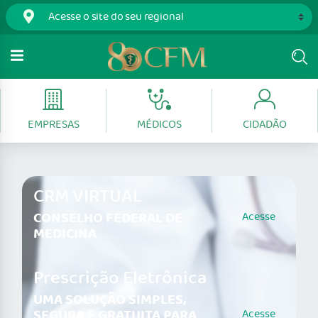
EMPRESAS
MÉDICOS
CIDADÃO
CRM VIRTUAL
CONSELHO FEDERAL DE
Acesse
MEDICINA
Prescrição Eletrônica
UMA SOLUÇÃO SIMPLES,
SEGURA E GRATUITA PARA
Acesse