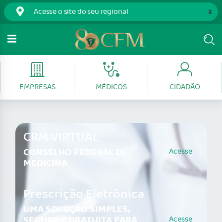
EMPRESAS
MÉDICOS
CIDADÃO
CRM VIRTUAL
CONSELHO FEDERAL DE
Acesse
MEDICINA
Prescrição Eletrônica
UMA SOLUÇÃO SIMPLES,
SEGURA E GRATUITA PARA
Acesse