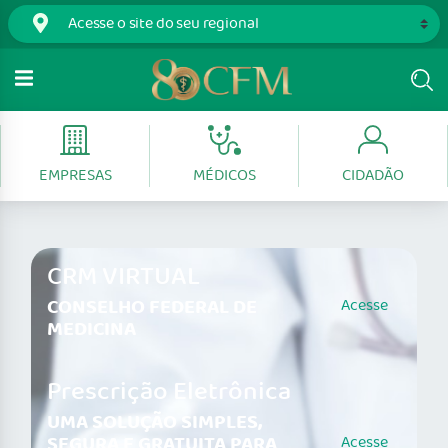
EMPRESAS
MÉDICOS
CIDADÃO
CRM VIRTUAL
CONSELHO FEDERAL DE
Acesse
MEDICINA
Prescrição Eletrônica
UMA SOLUÇÃO SIMPLES,
SEGURA E GRATUITA PARA
Acesse