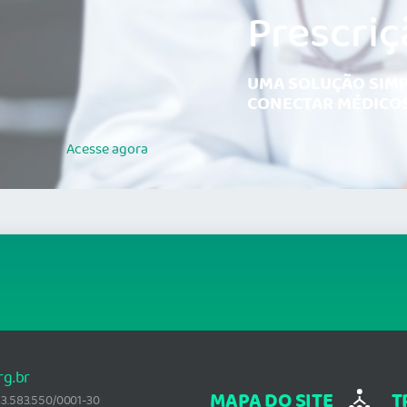
Prescriç
UMA SOLUÇÃO SIMP
CONECTAR MÉDICOS
Acesse
agora
rg.br
MAPA DO SITE
T
: 33.583.550/0001-30