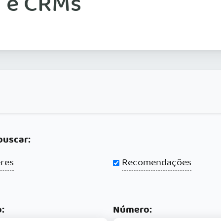
 e CRMs
buscar:
res
Recomendações
:
Número: