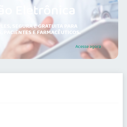
ão Eletrônica
LES, SEGURA E GRATUITA PARA
, PACIENTES E FARMACÊUTICOS.
Acesse
agora