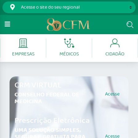
EMPRESAS
MÉDICOS
CIDADÃO
CRM VIRTUAL
CONSELHO FEDERAL DE
Acesse
MEDICINA
Prescrição Eletrônica
UMA SOLUÇÃO SIMPLES,
SEGURA E GRATUITA PARA
Acesse