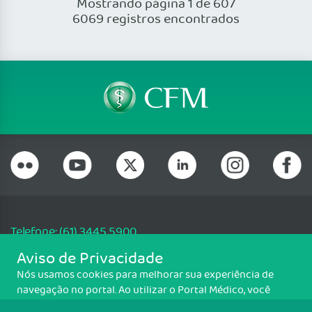
Mostrando página 1 de 607
6069 registros encontrados
Telefone: (61) 3445 5900
Email: cfm@portalmedico.org.br
Aviso de Privacidade
SGAS 616, Conjunto D, Lote 115, L2 Sul, Brasília/DF - CEP: 70200-760 -
Nós usamos cookies para melhorar sua experiência de
CNPJ: 33.583.550/0001-30
navegação no portal. Ao utilizar o Portal Médico, você
Copyright CFM. Todos os direitos reservados.
concorda com a política de monitoramento de cookies.