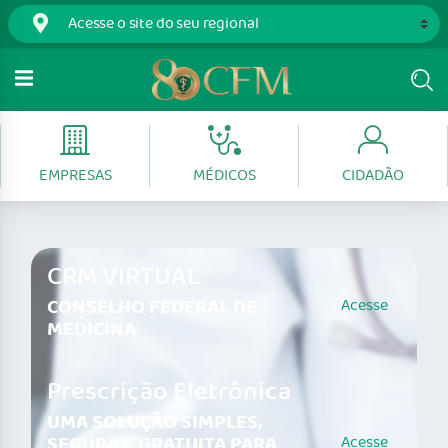
EMPRESAS
MÉDICOS
CIDADÃO
CRM VIRTUAL
CONSELHO FEDERAL DE
Acesse
MEDICINA
Prescrição Eletrônica
UMA SOLUÇÃO SIMPLES,
SEGURA E GRATUITA PARA
Acesse