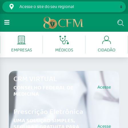
EMPRESAS
MÉDICOS
CIDADÃO
CRM VIRTUAL
CONSELHO FEDERAL DE
Acesse
MEDICINA
Prescrição Eletrônica
UMA SOLUÇÃO SIMPLES,
SEGURA E GRATUITA PARA
Acesse