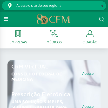
EMPRESAS
MÉDICOS
CIDADÃO
CRM VIRTUAL
CONSELHO FEDERAL DE
Acesse
MEDICINA
Prescrição Eletrônica
UMA SOLUÇÃO SIMPLES,
SEGURA E GRATUITA PARA
Acesse