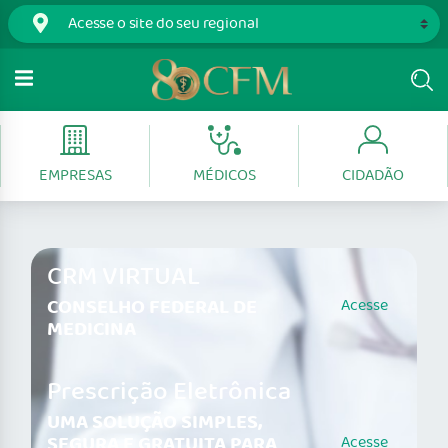
EMPRESAS
MÉDICOS
CIDADÃO
CRM VIRTUAL
CONSELHO FEDERAL DE
Acesse
MEDICINA
Prescrição Eletrônica
UMA SOLUÇÃO SIMPLES,
SEGURA E GRATUITA PARA
Acesse