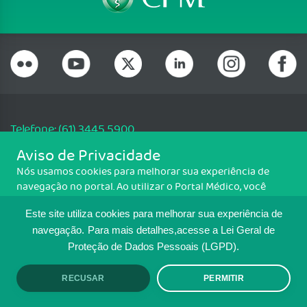
Telefone: (61) 3445 5900
Email: cfm@portalmedico.org.br
Aviso de Privacidade
SGAS 616, Conjunto D, Lote 115, L2 Sul, Brasília/DF - CEP: 70200-760 -
Nós usamos cookies para melhorar sua experiência de
CNPJ: 33.583.550/0001-30
navegação no portal. Ao utilizar o Portal Médico, você
Copyright CFM. Todos os direitos reservados.
concorda com a política de monitoramento de cookies.
Este site utiliza cookies para melhorar sua experiência de
Para ter mais informações sobre como isso é feito, acesse
MAPA DO SITE
Política de cookies
. Se você concorda, clique em ACEITO.
navegação.
Para mais detalhes,acesse a Lei Geral de
Proteção de Dados Pessoais (LGPD).
TRANSPARÊNCIA E PRESTAÇÃO DE
CONTAS
RECUSAR
PERMITIR
ACEITO