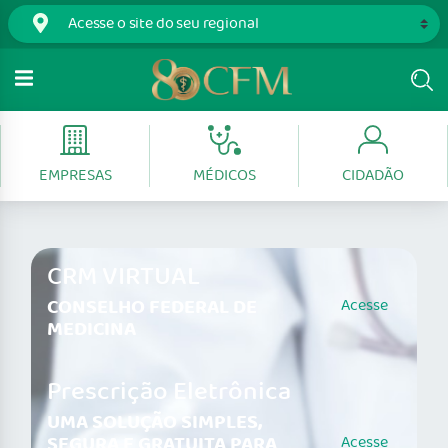
EMPRESAS
MÉDICOS
CIDADÃO
CRM VIRTUAL
CONSELHO FEDERAL DE
Acesse
MEDICINA
Prescrição Eletrônica
UMA SOLUÇÃO SIMPLES,
SEGURA E GRATUITA PARA
Acesse