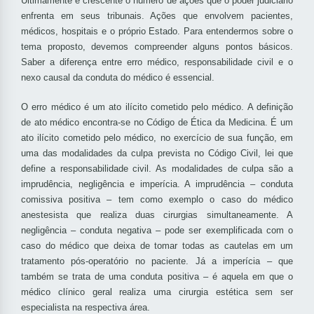
Ultimamente é crescente o número de ações que o poder judiciário
enfrenta em seus tribunais. Ações que envolvem pacientes,
médicos, hospitais e o próprio Estado. Para entendermos sobre o
tema proposto, devemos compreender alguns pontos básicos.
Saber a diferença entre erro médico, responsabilidade civil e o
nexo causal da conduta do médico é essencial.
O erro médico é um ato ilícito cometido pelo médico. A definição
de ato médico encontra-se no Código de Ética da Medicina. É um
ato ilícito cometido pelo médico, no exercício de sua função, em
uma das modalidades da culpa prevista no Código Civil, lei que
define a responsabilidade civil. As modalidades de culpa são a
imprudência, negligência e imperícia. A imprudência – conduta
comissiva positiva – tem como exemplo o caso do médico
anestesista que realiza duas cirurgias simultaneamente. A
negligência – conduta negativa – pode ser exemplificada com o
caso do médico que deixa de tomar todas as cautelas em um
tratamento pós-operatório no paciente. Já a imperícia – que
também se trata de uma conduta positiva – é aquela em que o
médico clínico geral realiza uma cirurgia estética sem ser
especialista na respectiva área.