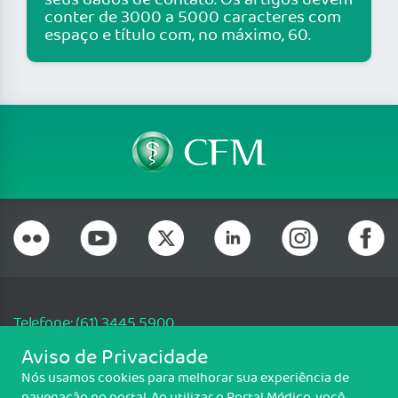
seus dados de contato. Os artigos devem
conter de 3000 a 5000 caracteres com
espaço e título com, no máximo, 60.
Telefone: (61) 3445 5900
Email: cfm@portalmedico.org.br
Aviso de Privacidade
SGAS 616, Conjunto D, Lote 115, L2 Sul, Brasília/DF - CEP: 70200-760 -
Nós usamos cookies para melhorar sua experiência de
CNPJ: 33.583.550/0001-30