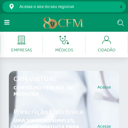
EMPRESAS
MÉDICOS
CIDADÃO
CRM VIRTUAL
CONSELHO FEDERAL DE
Acesse
MEDICINA
Prescrição Eletrônica
UMA SOLUÇÃO SIMPLES,
SEGURA E GRATUITA PARA
Acesse