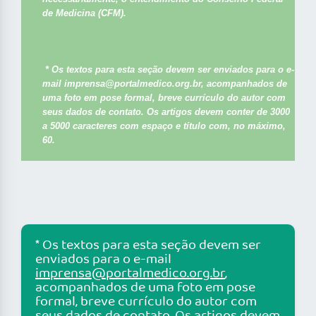
de Medicina (CFM).
* Os textos para esta seção devem ser enviados para o e-
mail
imprensa@portalmedico.org.br
, acompanhados de
uma foto em pose formal, breve currículo do autor com
seus dados de contato. Os artigos devem conter de 3000
a 5000 caracteres com espaço e título com, no máximo,
60.
* Os textos para esta seção devem ser
enviados para o e-mail
imprensa@portalmedico.org.br
,
acompanhados de uma foto em pose
formal, breve currículo do autor com