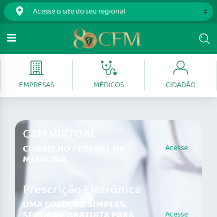
EMPRESAS
MÉDICOS
CIDADÃO
CRM VIRTUAL
CONSELHO FEDERAL DE
Acesse
MEDICINA
Prescrição Eletrônica
UMA SOLUÇÃO SIMPLES,
SEGURA E GRATUITA PARA
Acesse