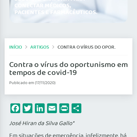
CONECTAR MÉDICOS,
PACIENTES E FARMACÊUTICOS.
INÍCIO
ARTIGOS
CONTRA O VÍRUS DO OPORTUNISMO EM TEMPOS DE COVID-19
Contra o vírus do oportunismo em
tempos de covid-19
Publicado em (17/11/2020)
Facebook
Twitter
LinkedIn
Email
Print
Share
José Hiran da Silva Gallo*
Em situações de emergência, infelizmente, há