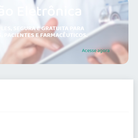
ão Eletrônica
LES, SEGURA E GRATUITA PARA
, PACIENTES E FARMACÊUTICOS.
Acesse
agora