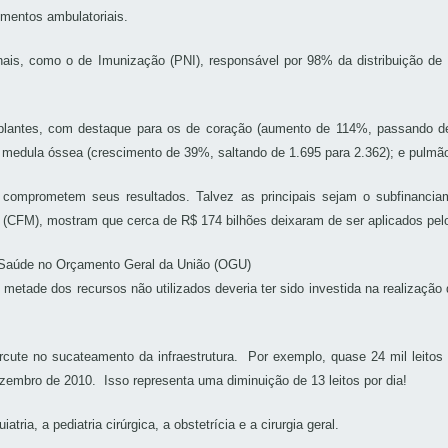
dimentos ambulatoriais.
is, como o de Imunização (PNI), responsável por 98% da distribuição de 
plantes, com destaque para os de coração (aumento de 114%, passando de
; medula óssea (crescimento de 39%, saltando de 1.695 para 2.362); e pulmã
omprometem seus resultados. Talvez as principais sejam o subfinancia
 (CFM), mostram que cerca de R$ 174 bilhões deixaram de ser aplicados pelo
a Saúde no Orçamento Geral da União (OGU)
e metade dos recursos não utilizados deveria ter sido investida na realizaç
ute no sucateamento da infraestrutura. Por exemplo, quase 24 mil leitos
zembro de 2010. Isso representa uma diminuição de 13 leitos por dia!
ria, a pediatria cirúrgica, a obstetrícia e a cirurgia geral.