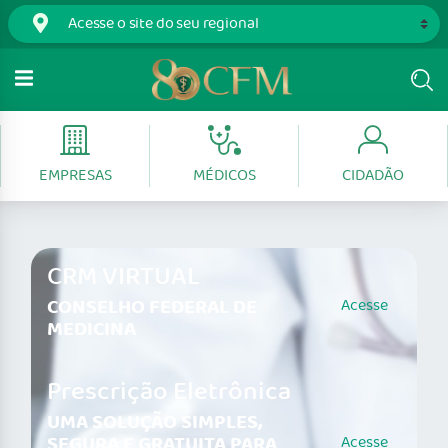
EMPRESAS
MÉDICOS
CIDADÃO
CRM VIRTUAL
CONSELHO FEDERAL DE
Acesse
MEDICINA
Prescrição Eletrônica
UMA SOLUÇÃO SIMPLES,
SEGURA E GRATUITA PARA
Acesse