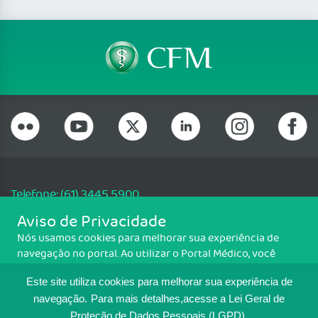
Telefone: (61) 3445 5900
Email: cfm@portalmedico.org.br
Aviso de Privacidade
SGAS 616, Conjunto D, Lote 115, L2 Sul, Brasília/DF - CEP: 70200-760 -
Nós usamos cookies para melhorar sua experiência de
CNPJ: 33.583.550/0001-30
navegação no portal. Ao utilizar o Portal Médico, você
Copyright CFM. Todos os direitos reservados.
concorda com a política de monitoramento de cookies.
Este site utiliza cookies para melhorar sua experiência de
Para ter mais informações sobre como isso é feito, acesse
MAPA DO SITE
Política de cookies
. Se você concorda, clique em ACEITO.
navegação.
Para mais detalhes,acesse a Lei Geral de
Proteção de Dados Pessoais (LGPD).