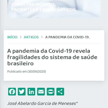
CONECTAR MÉDICOS,
PACIENTES E FARMACÊUTICOS.
INÍCIO
ARTIGOS
A PANDEMIA DA COVID-19 REVELA FRAGILIDADES DO SISTEMA DE SAÚDE BRASILEIRO
A pandemia da Covid-19 revela
fragilidades do sistema de saúde
brasileiro
Publicado em (30/09/2020)
Facebook
Twitter
LinkedIn
Email
Print
Share
José Abelardo Garcia de Meneses*