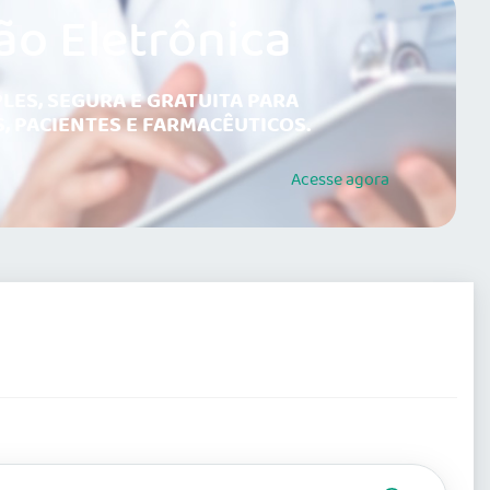
ão Eletrônica
LES, SEGURA E GRATUITA PARA
, PACIENTES E FARMACÊUTICOS.
Acesse
agora