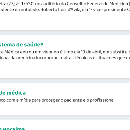
a (27), às 17h30, no auditório do Conselho Federal de Medicina (
ente da entidade, Roberto Luiz d’Avila, e o 1º vice-presidente Ca
istema de saúde?
a Médica entrou em vigor no último dia 13 de abril, em substituiç
ssional da medicina incorporou muitas técnicas e situações que 
ade médica
o com a mídia para proteger o paciente e o profissional
m Roraima