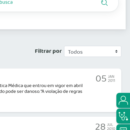
Filtrar por
05
JAN
2011
ica Médica que entrou em vigor em abril
 pode ser danoso. “A violação de regras
28
JUL
2010