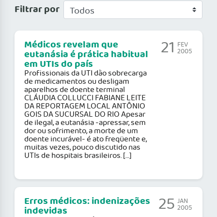
Filtrar por
21
Médicos revelam que
FEV
2005
eutanásia é prática habitual
em UTIs do país
Profissionais da UTI dão sobrecarga
de medicamentos ou desligam
aparelhos de doente terminal
CLÁUDIA COLLUCCI FABIANE LEITE
DA REPORTAGEM LOCAL ANTÔNIO
GOIS DA SUCURSAL DO RIO Apesar
de ilegal, a eutanásia -apressar, sem
dor ou sofrimento, a morte de um
doente incurável- é ato freqüente e,
muitas vezes, pouco discutido nas
UTIs de hospitais brasileiros. […]
25
Erros médicos: indenizações
JAN
2005
indevidas