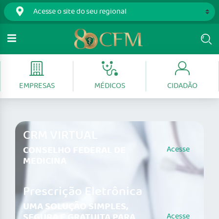
EMPRESAS
MÉDICOS
CIDADÃO
CRM VIRTUAL
CONSELHO FEDERAL DE
Acesse
MEDICINA
Prescrição Eletrônica
UMA SOLUÇÃO SIMPLES,
SEGURA E GRATUITA PARA
Acesse