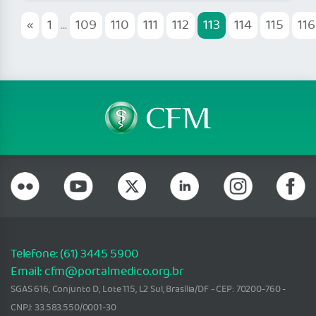
«
1
...
109
110
111
112
113
114
115
116
Telefone: (61) 3445 5900
Email: cfm@portalmedico.org.br
SGAS 616, Conjunto D, Lote 115, L2 Sul, Brasília/DF - CEP: 70200-760 -
CNPJ: 33.583.550/0001-30